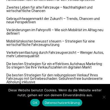
Zweites Leben für alte Fahrzeuge – Nachhaltigkeit und
wirtschaftliche Chancen
Gebrauchtwagenmarkt der Zukunft – Trends, Chancen und
neue Perspektiven
Veränderungen im Fahrprofil – Wie sich Mobilität im Alltag neu
definiert
Mobilitätskosten bewusst steuern – Strategien für eine
wirtschaftliche Fahrzeugnutzung
Verkehrsentlastung durch Fahrzeugverzicht – Weniger Autos,
mehr Lebensqualität
Die besten Strategien für ein effektives Autohaus Marketing:
So steigern Sie Ihre Verkaufszahlen im digitalen Markt
Die besten Strategien für den reibungslosen Verkauf Ihres
Fahrzeugs mit Getriebeschaden: Gebührenfreie bundesweite
Abholung inklusive
Die besten Strategien für den reibungslosen Verkauf Ihres
Diese Website benutzt Cookies. Wenn du die Website weiter
Fahrzeugs mit Getriebeschaden: Gebührenfreie bundesweite
nutzt, gehen wir von deinem Einverständnis aus.
Abholung inklusive
OK
Datenschutzerklärung
Mobilität zwischen Besitz und Nutzung – Neue Wege im
Umgang mit dem Auto