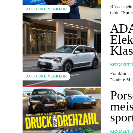
Rüsselsheim - "Bestes Auto bis 50.000 Euro": Neuer Astra und Astra S
AUTO UND VERKEHR
Gold "S
ADA
Elek
Klas
KFZGAZETT
Frankfurt - Kia Niro EV zusammen mit Mercedes EQA auf Platz eins in der Kategorie
AUTO UND VERKEHR
Pors
meis
spo
KFZGAZETT