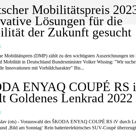
scher Mobilitätspreis 202
vative Lösungen für die
lität der Zukunft gesucht
E
e Mobilitätspreis (DMP) zählt zu den wichtigsten Auszeichnungen im
nd Mobilität in Deutschland Bundesminister Volker Wissing: "Wir such
le Innovationen mit Vorbildcharakter" Bis...
DA ENYAQ COUPÉ RS 
lt Goldenes Lenkrad 2022
E
DA ENYAQ COUPÉ RS iV durch Leser von
,Auto Bild‘ und ,Bild am Sonntag‘ Rein batterieelektrisches SUV-Coupé überzeug