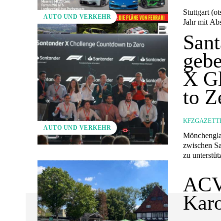
Stuttgart (ots) - Bei der beliebten Leserwahl sport auto AWARD gewin
AUTO UND VERKEHR
Jahr mit Abs
Sant
gebe
X G
to Z
KFZGAZETT
AUTO UND VERKEHR
Mönchengladbach (ots) Der Wettbewerb is
zwischen Sa
zu unterstüt
ACV 
Kar