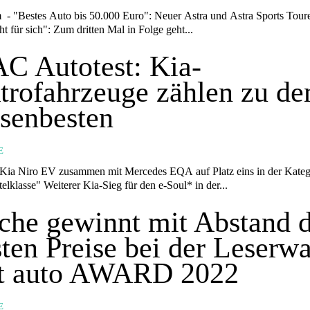
ports Tourer holen
pricht für sich": Zum dritten Mal in Folge geht...
C Autotest: Kia-
trofahrzeuge zählen zu de
senbesten
E
"Untere Mittelklasse" Weiterer Kia-Sieg für den e-Soul* in der...
che gewinnt mit Abstand d
ten Preise bei der Leserw
rt auto AWARD 2022
E