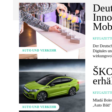
Deut
Inno
Mobi
KFZGAZETT
Der Deutsch
Digitales u
AUTO UND VERKEHR
wirkungsvol
ŠKO
erhä
KFZGAZETT
Mladá Boleslav (ots) - Vorauswahl des ŠKO
AUTO UND VERKEHR