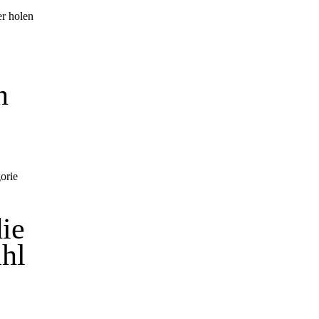
n
ie
ahl