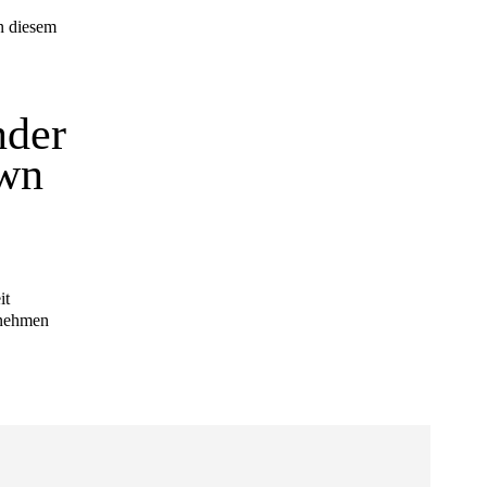
nder
own
rnehmen