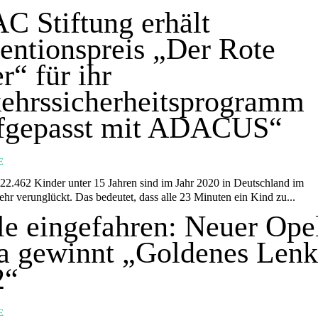
 Stiftung erhält
entionspreis „Der Rote
er“ für ihr
ehrssicherheitsprogramm
fgepasst mit ADACUS“
E
m
ehr verunglückt. Das bedeutet, dass alle 23 Minuten ein Kind zu...
le eingefahren: Neuer Ope
a gewinnt „Goldenes Lenk
2“
E