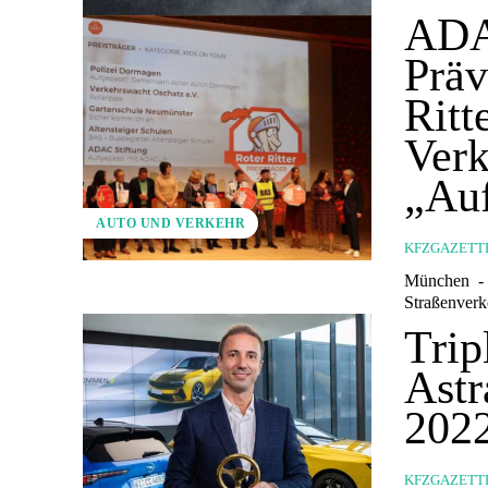
ADAC
Präv
Ritt
Verk
„Au
AUTO UND VERKEHR
KFZGAZETT
München - 22.462 Kinder unter 15 Jahren sind im Jahr 2020 in Deutschland i
Straßenverk
Trip
Astr
202
KFZGAZETT