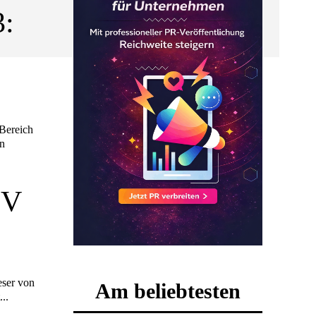
3:
 Bereich
en
iV
Am beliebtesten
t...