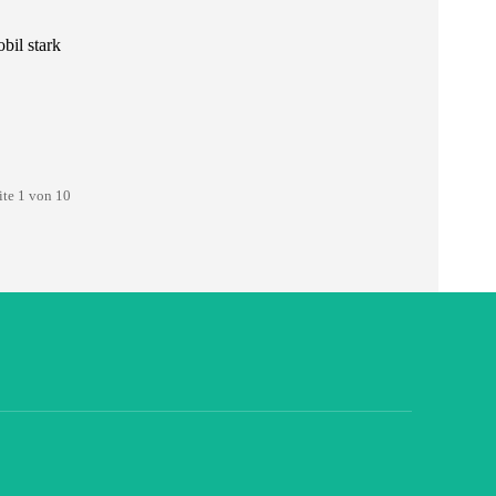
il stark
.
ite 1 von 10