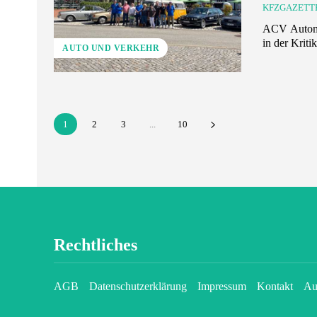
KFZGAZETT
ACV Automo
in der Krit
AUTO UND VERKEHR
1
2
3
...
10
Rechtliches
AGB
Datenschutzerklärung
Impressum
Kontakt
Au