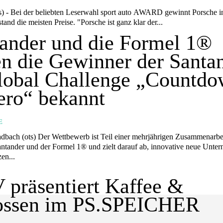
nt Porsche in diesem
tand die meisten Preise. "Porsche ist ganz klar der...
ander und die Formel 1®
n die Gewinner der Santa
lobal Challenge „Countd
ero“ bekannt
E
t Teil einer mehrjährigen Zusammenarbeit
ntander und der Formel 1® und zielt darauf ab, innovative neue Unte
zen...
präsentiert Kaffee &
ossen im PS.SPEICHER