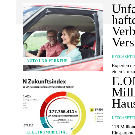
Unfa
haft
Ver
Vers
KFZGAZETT
AUTO UND VERKEHR
Experten der ERGO Group i
einen Umzug
E.ON
Mil
Haus
KFZGAZETT
178 Million
Einsparpoten
ELEKTROMOBILITÄT