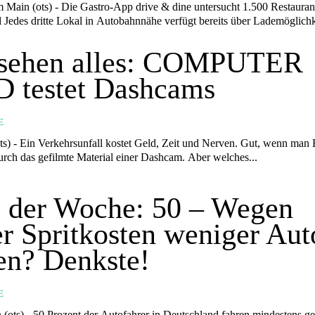
p drive & dine untersucht 1.500 Restaurants in
Deutschland Jedes dritte Lokal in Autobahnnähe verfügt bereits über Lademöglichk
 sehen alles: COMPUTER
 testet Dashcams
E
n. Gut, wenn man Beweise
durch das gefilmte Material einer Dashcam. Aber welches...
 der Woche: 50 – Wegen
r Spritkosten weniger Aut
en? Denkste!
E
schland fahren mindestens genauso