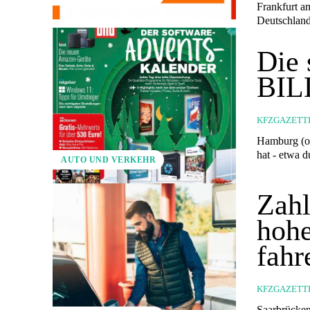
Frankfurt am Main (ots) - Die Gastro-Ap
Die
BILD
KFZGAZETT
Hamburg (ots) - Ein Verkehrsunfall kostet Geld, Zeit und Nerve
hat - etwa 
AUTO UND VERKEHR
Zahl
hohe
fahr
KFZGAZETT
Saarbrücken (ots) - 50 Prozent der Autofahrer in Deut