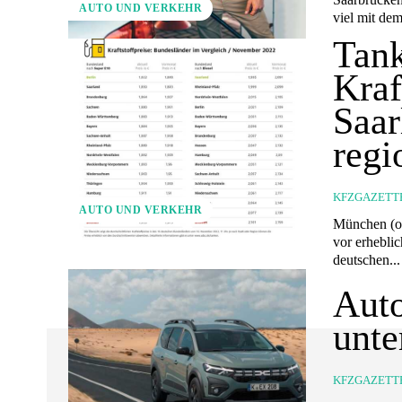
AUTO UND VERKEHR
viel mit dem
Tank
Kraf
Saar
regi
KFZGAZETT
AUTO UND VERKEHR
München (ots) - Die regionalen Unterschiede zwischen den Kraftst
vor erhebli
deutschen...
Auto
unte
KFZGAZETT