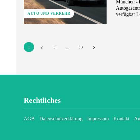
München - Leasing-Plattform ADAC Fahrzeugwelt und Dacia kooperieren in puncto
Autogasantrieb Dacia-Autogasmodelle Jogger, Duster, Sandero 
AUTO UND VERKEHR
1
2
3
...
58
Rechtliches
AGB
Datenschutzerklärung
Impressum
Kontakt
Au