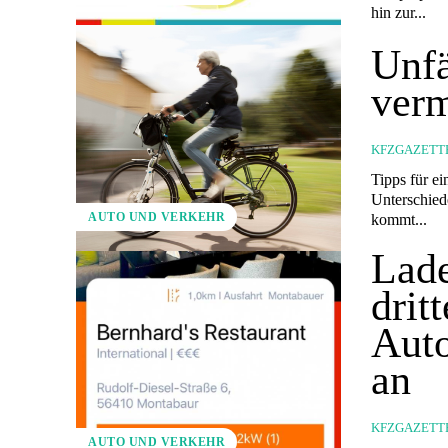
hin zur...
Unfä
ver
KFZGAZETT
Tipps für ei
Unterschied
AUTO UND VERKEHR
kommt...
Lade
drit
Auto
an
KFZGAZETT
AUTO UND VERKEHR