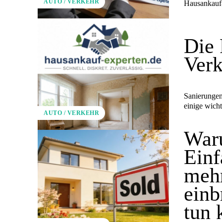
AUTO / VERKEHR
Hausankauf-
Die 
Verk
Sanierungen
einige wicht
AUTO / VERKEHR
War
Einf
mehr
einb
tun 