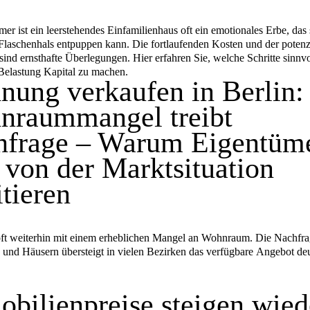
er ist ein leerstehendes Einfamilienhaus oft ein emotionales Erbe, das 
r Flaschenhals entpuppen kann. Die fortlaufenden Kosten und der potenz
sind ernsthafte Überlegungen. Hier erfahren Sie, welche Schritte sinnvo
Belastung Kapital zu machen.
ung verkaufen in Berlin:
nraummangel treibt
hfrage – Warum Eigentüm
t von der Marktsituation
itieren
ft weiterhin mit einem erheblichen Mangel an Wohnraum. Die Nachfr
nd Häusern übersteigt in vielen Bezirken das verfügbare Angebot deu
bilienpreise steigen wied