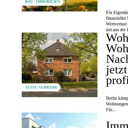
BAU / IMMOBILIEN
Für Eigentüm
finanzielle
Wertverlust 
um aus der 
Wohn
Woh
Nac
jetz
prof
AUTO / VERKEHR
Berlin kämp
Wohnungen u
Für...
Immo