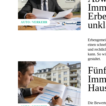
Immo
Erbe
unkl
AUTO / VERKEHR
Erbengemein
einen schnel
und rechtli
kann. So wir
gestaltet.
Fünf
Imm
Haus
Die Bewertu