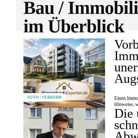
Bau / Immobil
im Überblick
Vorb
Immo
uner
Aug
AUTO / VERKEHR
Einen Immob
Hinweise, w
Die 
schn
Abw