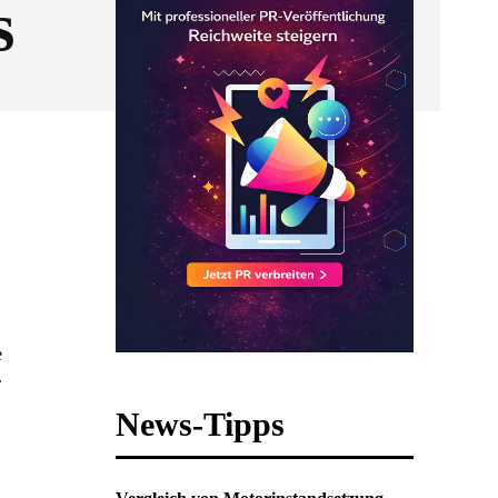
s
e
.
News-Tipps