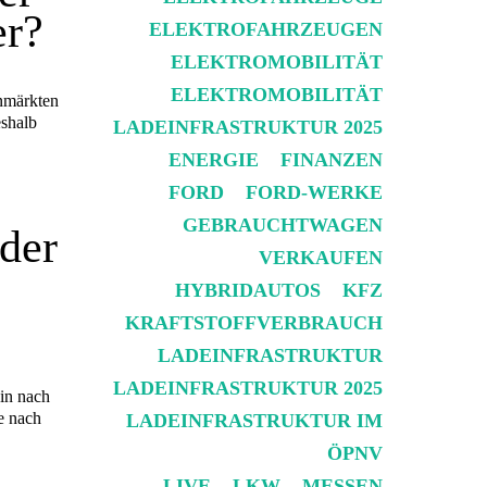
er?
ELEKTROFAHRZEUGEN
ELEKTROMOBILITÄT
ELEKTROMOBILITÄT
enmärkten
eshalb
LADEINFRASTRUKTUR 2025
ENERGIE
FINANZEN
FORD
FORD-WERKE
GEBRAUCHTWAGEN
der
VERKAUFEN
HYBRIDAUTOS
KFZ
KRAFTSTOFFVERBRAUCH
LADEINFRASTRUKTUR
LADEINFRASTRUKTUR 2025
in nach
e nach
LADEINFRASTRUKTUR IM
ÖPNV
LIVE
LKW
MESSEN