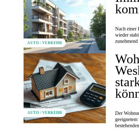
komm
Nach einer 
wieder stabi
zunehmend d
AUTO / VERKEHR
Woh
Wesh
star
kön
Der Wohnung
AUTO / VERKEHR
geeignetem 
bestehenden