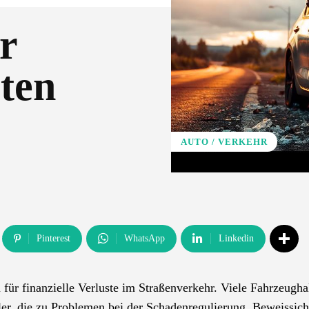
r
lten
AUTO / VERKEHR
Pinterest
WhatsApp
Linkedin
für finanzielle Verluste im Straßenverkehr. Viele Fahrzeugha
er, die zu Problemen bei der Schadenregulierung, Beweissic