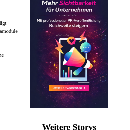
igt
ramodule
ne
Weitere Storys