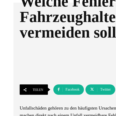
Welche Fehler
Fahrzeughalte
vermeiden sol
Facebook
Twitter
TEILEN
Unfallschäden gehören zu den häufigsten Ursachen 
machen direkt nach einem Unfall vermeidbare Fehl