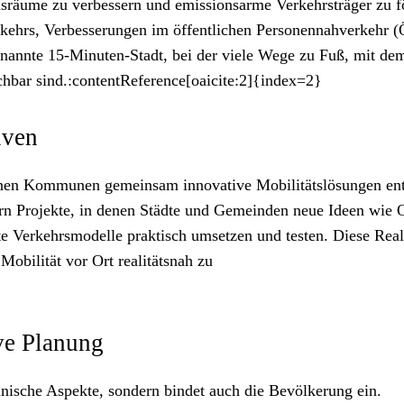
sräume zu verbessern und emissionsarme Verkehrsträger zu f
kehrs, Verbesserungen im öffentlichen Personennahverkehr 
nannte 15-Minuten-Stadt, bei der viele Wege zu Fuß, mit de
ichbar sind.:contentReference[oaicite:2]{index=2}
iven
n denen Kommunen gemeinsam innovative Mobilitätslösungen en
n Projekte, in denen Städte und Gemeinden neue Ideen wie 
e Verkehrsmodelle praktisch umsetzen und testen. Diese Real
obilität vor Ort realitätsnah zu
ve Planung
hnische Aspekte, sondern bindet auch die Bevölkerung ein.