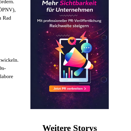
ördern.
(ÖPNV),
m Rad
twickeln.
On-
labore
Weitere Storys