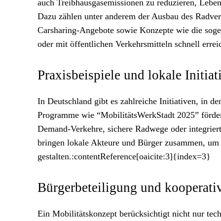
auch Treibhausgasemissionen zu reduzieren, Leben
Dazu zählen unter anderem der Ausbau des Radver
Carsharing-Angebote sowie Konzepte wie die soge
oder mit öffentlichen Verkehrsmitteln schnell erre
Praxisbeispiele und lokale Initiat
In Deutschland gibt es zahlreiche Initiativen, i
Programme wie “MobilitätsWerkStadt 2025” förder
Demand-Verkehre, sichere Radwege oder integriert
bringen lokale Akteure und Bürger zusammen, um M
gestalten.:contentReference[oaicite:3]{index=3}
Bürgerbeteiligung und kooperati
Ein Mobilitätskonzept berücksichtigt nicht nur tec