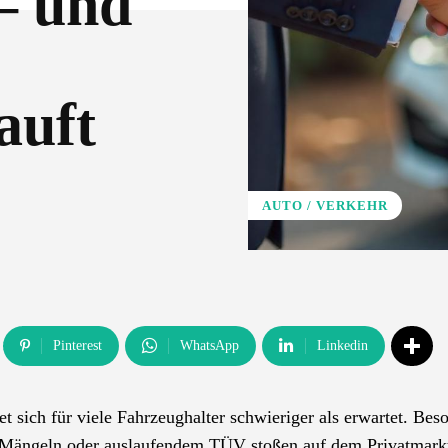
– und
auft
AUTO / VERKEHR
Pinterest
WhatsApp
Linkedin
t sich für viele Fahrzeughalter schwieriger als erwartet. Bes
n Mängeln oder auslaufendem TÜV stoßen auf dem Privatmark