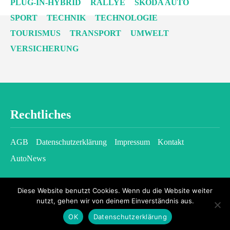
PLUG-IN-HYBRID
RALLYE
SKODA AUTO
SPORT
TECHNIK
TECHNOLOGIE
TOURISMUS
TRANSPORT
UMWELT
VERSICHERUNG
Rechtliches
AGB
Datenschutzerklärung
Impressum
Kontakt
AutoNews
Diese Website benutzt Cookies. Wenn du die Website weiter
nutzt, gehen wir von deinem Einverständnis aus.
OK
Datenschutzerklärung
2026 © kfzgazette.com - All rights reserved.