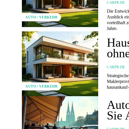
CARPR.DE
Die Entwick
Ausblick ei
AUTO / VERKEHR
vorteilhaft
Jahre.
Haus
ohne
CARPR.DE
Strategisch
Maklerprovi
AUTO / VERKEHR
hausankauf-
Auto
Sie 