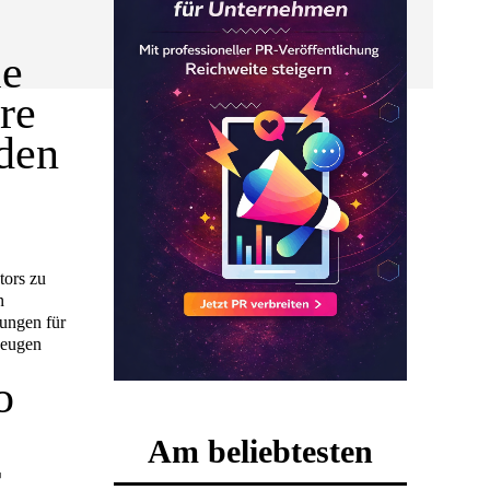
ie
re
den
tors zu
n
ungen für
zeugen
o
Am beliebtesten
r