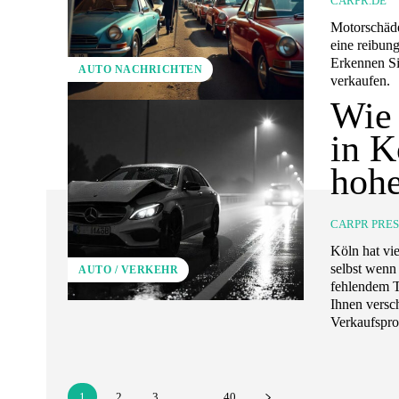
CARPR.DE
Motorschäde
eine reibun
Erkennen Si
AUTO NACHRICHTEN
verkaufen.
Wie 
in K
hohe
CARPR PRE
Köln hat vi
selbst wenn 
AUTO / VERKEHR
fehlendem T
Ihnen versc
Verkaufspro
1
2
3
...
40