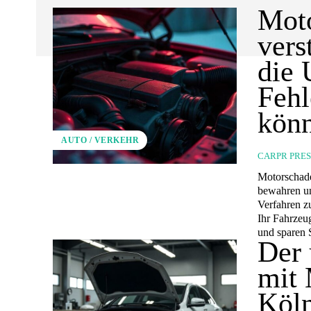
Mot
vers
die 
Fehl
kön
AUTO / VERKEHR
CARPR PRE
Motorschade
bewahren un
Verfahren z
Ihr Fahrzeu
und sparen S
Der 
mit 
Köln