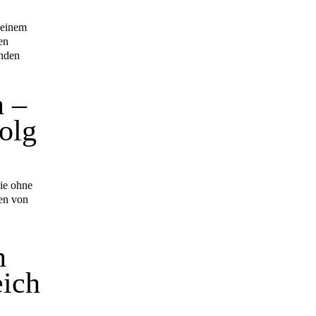
 einem
en
enden
n –
olg
Sie ohne
gen von
n
eich