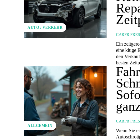
Repa
Zeit
AUTO / VERKEHR
CARPR PRE
Ein zeitger
eine kluge 
den Verkauf 
besten Zeit
Fahr
Schn
Sofo
ganz
CARPR PRE
ALLGEMEIN
Wenn Sie ei
Autoschrottp