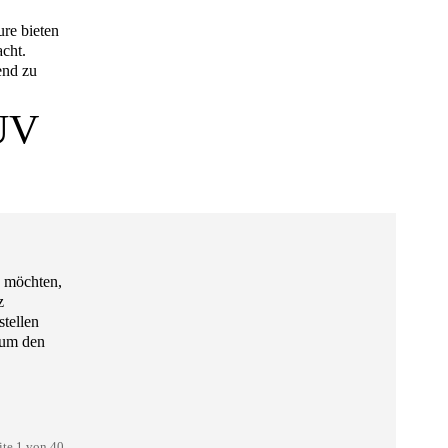
re bieten
acht.
end zu
TÜV
n
n möchten,
z
tellen
 um den
ite 1 von 40