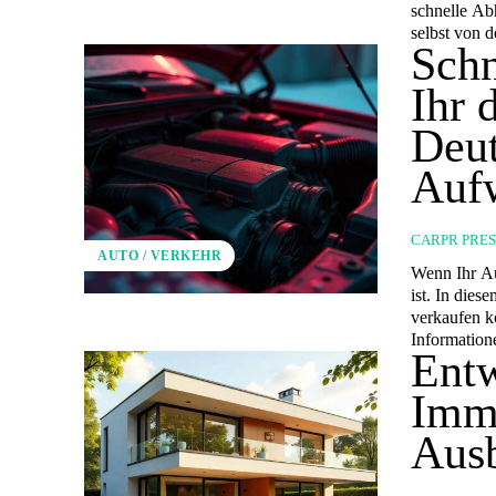
schnelle Ab
selbst von 
Schn
Ihr 
Deut
Auf
CARPR PRE
AUTO / VERKEHR
Wenn Ihr Au
ist. In dies
verkaufen k
Information
Entw
Immo
Ausb