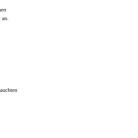
nen
 an.
rauchten