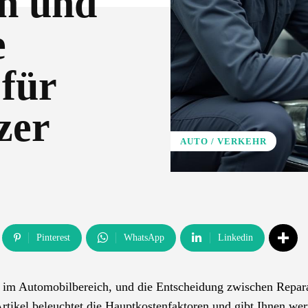
n und
e
für
zer
AUTO / VERKEHR
Pinterest
WhatsApp
Linkedin
 im Automobilbereich, und die Entscheidung zwischen Repar
rtikel beleuchtet die Hauptkostenfaktoren und gibt Ihnen wer