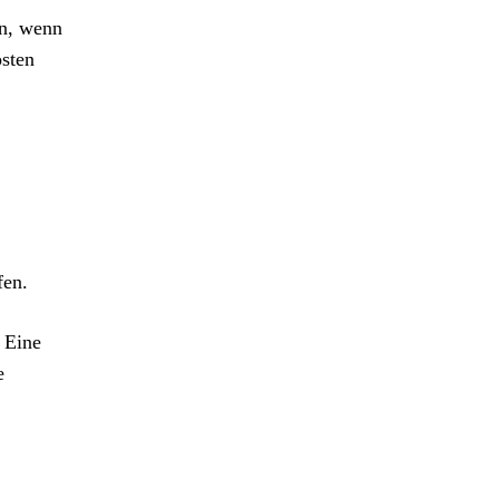
en, wenn
osten
fen.
 Eine
e