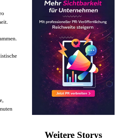
ro
eit.
usammen.
istische
e,
inuten
Weitere Storys