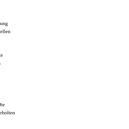
rung
ellen
te
n
Die
rholten