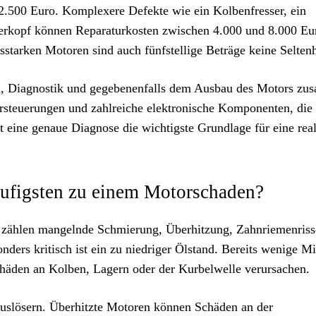
.500 Euro. Komplexere Defekte wie ein Kolbenfresser, ein
derkopf können Reparaturkosten zwischen 4.000 und 8.000 Eu
starken Motoren sind auch fünfstellige Beträge keine Seltenh
ilen, Diagnostik und gegebenenfalls dem Ausbau des Motors z
teuerungen und zahlreiche elektronische Komponenten, die
 eine genaue Diagnose die wichtigste Grundlage für eine real
äufigsten zu einem Motorschaden?
zählen mangelnde Schmierung, Überhitzung, Zahnriemenriss
ders kritisch ist ein zu niedriger Ölstand. Bereits wenige M
äden an Kolben, Lagern oder der Kurbelwelle verursachen.
Auslösern. Überhitzte Motoren können Schäden an der