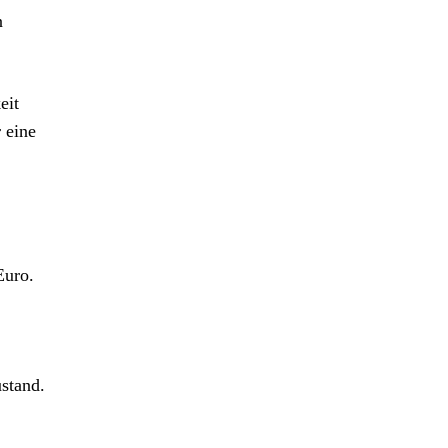
n
eit
 eine
Euro.
ustand.