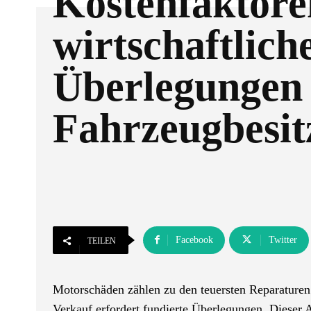
Kostenfaktore
wirtschaftlich
Überlegungen 
Fahrzeugbesit
Facebook
Twitter
TEILEN
Motorschäden zählen zu den teuersten Reparaturen
Verkauf erfordert fundierte Überlegungen. Dieser A