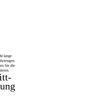
ht lange
Fahrzeugen
en Sie die
tieren.
tt-
gung