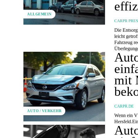
effi
ALLGEMEIN
CARPR PRE
Die Entsorg
leicht getr
Fahrzeug re
Überlegunge
Auto
einf
mit
beko
CARPR.DE
AUTO / VERKEHR
Wenn ein VW
Hersfeld.Ein
Auto