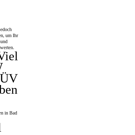
 jedoch
en, um Ihr
 und
rwerten.
Viel
W
 TÜV
eben
en in Bad
l