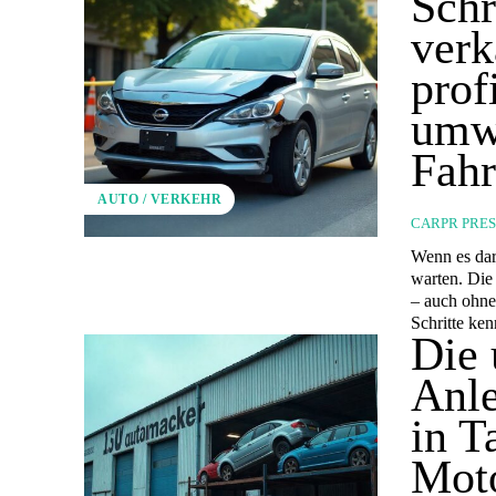
Schr
verk
prof
umwe
Fahr
AUTO / VERKEHR
CARPR PRE
Wenn es dar
warten. Die
– auch ohne
Schritte ke
Die 
Anle
in T
Moto