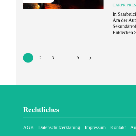
CARPR PRE
In Saarbrüc
Ära der Aut
Sekundärroh
Entdecken Si
1
2
3
...
9
Rechtliches
AGB
Datenschutzerklärung
Impressum
Kontakt
Au