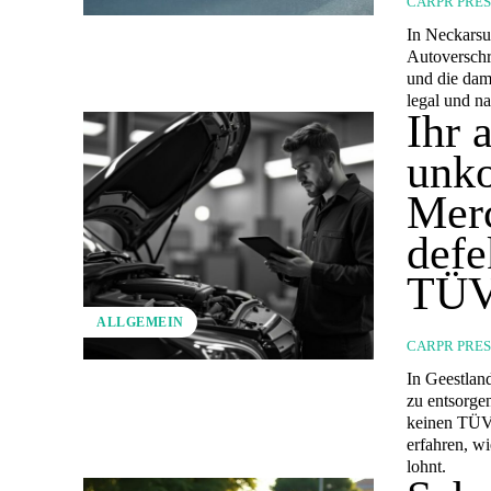
CARPR PRE
In Neckarsu
Autoverschr
und die dami
legal und n
Ihr 
unko
Merc
defe
TÜ
ALLGEMEIN
CARPR PRE
In Geestland
zu entsorge
keinen TÜV 
erfahren, wi
lohnt.