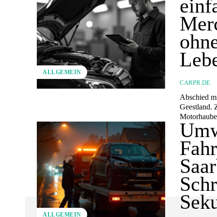
einf
Merc
ohne
Leb
ALLGEMEIN
CARPR.DE
Abschied mi
Geestland. 
Motorhaube.
Umw
Fahr
Saa
Schr
Seku
ALLGEMEIN