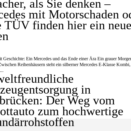
acher, als Sie denken –
edes mit Motorschaden o
 TÜV finden hier ein neu
en
t Geschichte: Ein Mercedes und das Ende einer Ära Ein grauer Morge
Zwischen Reihenhäusern steht ein silberner Mercedes E-Klasse Kombi,
..
eltfreundliche
zeugentsorgung in
rbrücken: Der Weg vom
ottauto zum hochwertige
ndärrohstoffen