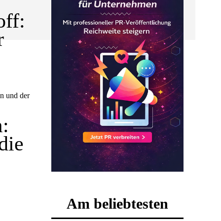
ff:
r
en und der
:
die
Am beliebtesten