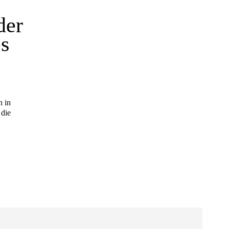
der
es
n in
 die