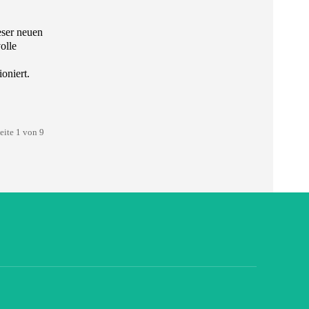
eser neuen
olle
oniert.
eite 1 von 9