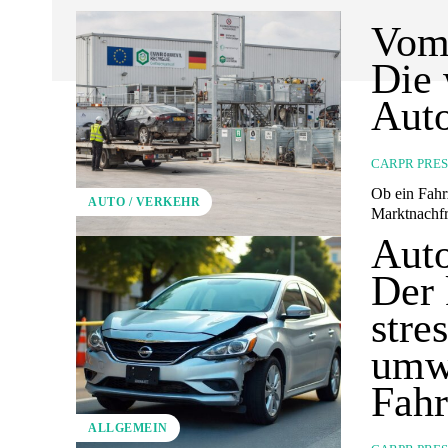
Vom 
Die 
Aut
CARPR PRE
Ob ein Fahr
AUTO / VERKEHR
Marktnachfr
Auto
Der 
stre
umw
Fahr
ALLGEMEIN