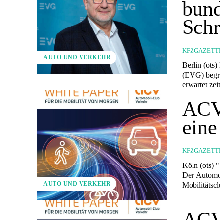
bund
Schr
KFZGAZETT
AUTO UND VERKEHR
Berlin (ots
(EVG) begrü
ACV 
eine
KFZGAZETT
Köln (ots) "16-26-36": Neues Modell zur Ahndung von Geschwindigkeitsüberschreitungen
Der Automob
AUTO UND VERKEHR
Mobilitätscl
ACV 