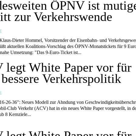
esweiten ÖPNV ist mutig
itt zur Verkehrswende
E
) Klaus-Dieter Hommel, Vorsitzender der Eisenbahn- und Verkehrsgewe
ßt aktuellen Koalitions-Vorschlag des ÖPNV-Monatstickets für 9 Eur
erwartet zeitnahe Umsetzung: "Das 9-Euro-Ticket ist...
legt White Paper vor für
 bessere Verkehrspolitik
E
il-Club Verkehr (ACV) hat in ein neues White Paper vorgestellt, in d
ub 8 Kernziele...
legt White Paper vor für