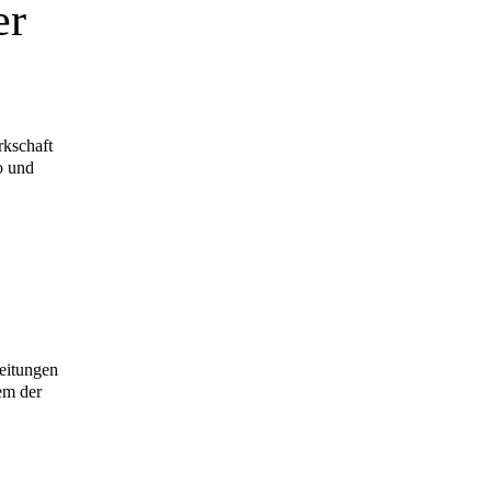
er
rkschaft
o und
em der