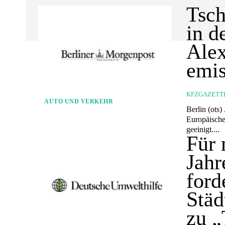
Tsch
in d
Alex
emis
KFZGAZETT
AUTO UND VERKEHR
Berlin (ots) Ab 2035 nur noch emissionsfreie Neuwagen auf den Straßen in der
Europäische
geeinigt....
Für 
Jahr
ford
Städ
zu „