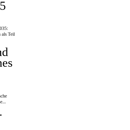
35
nd
hes
sche
e...
-