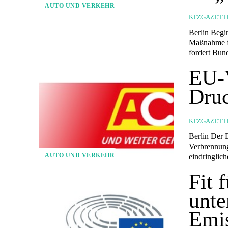
AUTO UND VERKEHR
KFZGAZETT
Berlin Beginn dunkler Jahreszeit erhöht Unfallrisiko: Tempo 30 ist kostengünstige
Maßnahme fü
fordert Bund
EU-V
Druc
KFZGAZETT
Berlin Der EU-Beschluss zum Verbot von Neuzulassungen von Fahrzeugen mit
Verbrennung
AUTO UND VERKEHR
eindringlich
Fit 
unte
Emis