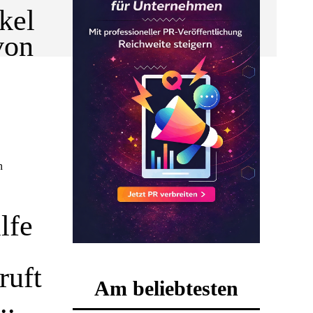
kel
von
n
lfe
ruft
Am beliebtesten
..