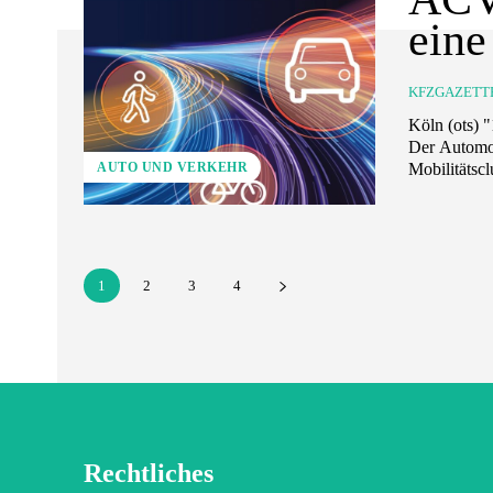
eine
KFZGAZETT
Köln (ots) "16-26-36": Neues Modell zur Ahndung von Geschwindigkeitsüberschreitungen
Der Automob
AUTO UND VERKEHR
Mobilitätscl
1
2
3
4
Rechtliches