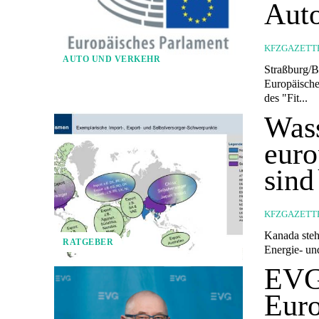
Auto
KFZGAZETT
AUTO UND VERKEHR
Straßburg/Berlin (ots) Emissionsneutralität für
Europäisches Pa
des "Fit...
Wass
euro
sind
KFZGAZETT
Kanada steht
RATGEBER
Energie- un
EVG
Euro