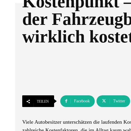
Kostenpunkt 
der Fahrzeugb
wirklich koste
Facebook
Twitter
TEILEN
Viele Autobesitzer unterschätzen die laufenden Ko
zahlreiche Kostenfaktoren, die im Alltag kaum w