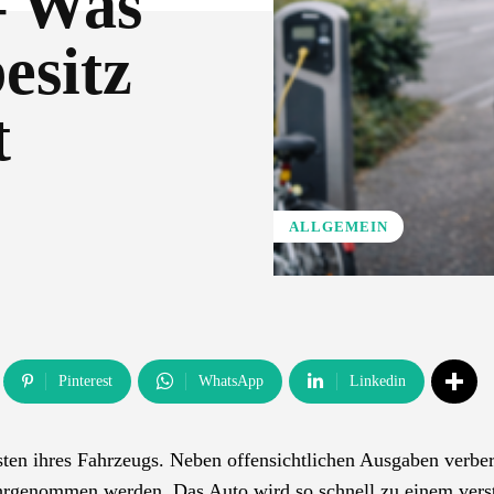
– Was
esitz
t
ALLGEMEIN
Pinterest
WhatsApp
Linkedin
sten ihres Fahrzeugs. Neben offensichtlichen Ausgaben verbe
ahrgenommen werden. Das Auto wird so schnell zu einem vers