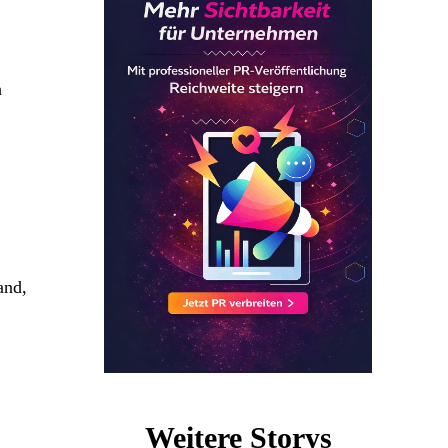
h
and,
Weitere Storys