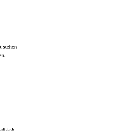
t stehen
en.
telt durch