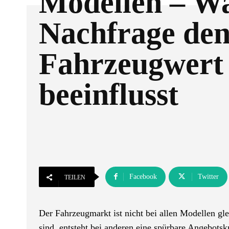
Modellen – 
Nachfrage de
Fahrzeugwert
beeinflusst
Facebook
Twitter
TEILEN
Der Fahrzeugmarkt ist nicht bei allen Modellen gl
sind, entsteht bei anderen eine spürbare Angebotsk