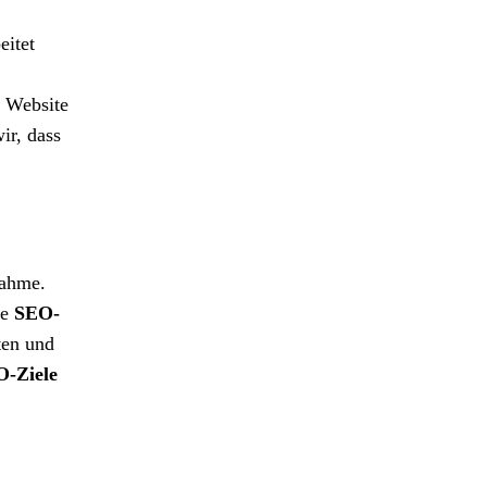
eitet
e Website
ir, dass
nahme.
te
SEO-
ten und
-Ziele