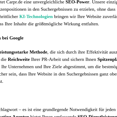
tet Carpr.de eine unvergleichliche
SEO-Power
. Unsere einzi
tzenpositionen in den Suchergebnissen zu erzielen, ohne dass 
rittlicher
KI-Technologien
bringen wir Ihre Website zuverlä
ss Ihre Inhalte die größtmögliche Wirkung entfalten.
n bei Google
leistungsstarke Methode
, die sich durch ihre Effektivität aus
 die
Reichweite
Ihrer PR-Arbeit und sichern Ihnen
Spitzenpl
uf Ihr Unternehmen und Ihre Ziele abgestimmt, um die bestmö
cher sein, dass Ihre Website in den Suchergebnissen ganz obe
t.
chlagwort – es ist eine grundlegende Notwendigkeit für jeden
eting Agentur
bietet Ihnen umfassende
SEO-Dienstleistun