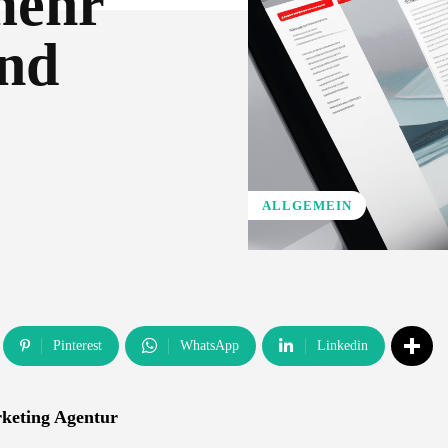
mehr
und
ALLGEMEIN
Pinterest
WhatsApp
Linkedin
rketing Agentur