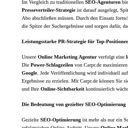
Im Vergleich zu traditionellen
SEO-Agenturen
bie
Presseverteiler-Strategie
ist darauf ausgelegt, Spi
Abo abschließen müssen. Durch den Einsatz fortsch
die Spitze der Suchergebnisse und sorgen dafür, da
Leistungsstarke PR-Strategie für Top-Positione
Unsere
Online Marketing Agentur
verfolgt eine
Die
Power-Schlagzeilen
von Carpr.de maximieren
Google
. Jede Veröffentlichung wird individuell a
Ergebnisse zu erzielen. Mit Carpr.de können Sie si
und Ihre
Online-Sichtbarkeit
kontinuierlich wächs
Die Bedeutung von gezielter SEO-Optimierung
Gezielte
SEO-Optimierung
ist mehr als nur ein S
erfolgreichen Online-Auftritt. Unsere
Online Mark