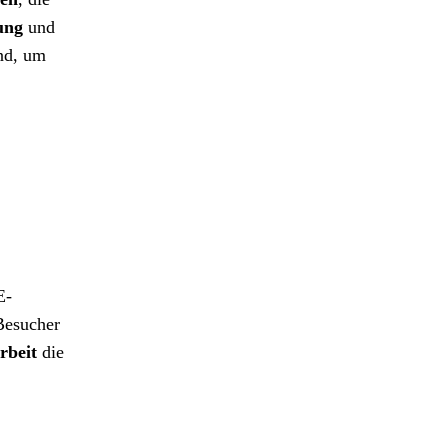
ung
und
nd, um
E-
Besucher
rbeit
die