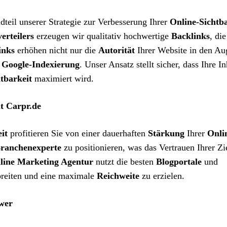
ndteil unserer Strategie zur Verbesserung Ihrer
Online-Sichtba
erteilers
erzeugen wir qualitativ hochwertige
Backlinks
, die
inks
erhöhen nicht nur die
Autorität
Ihrer Website in den Au
e
Google-Indexierung
. Unser Ansatz stellt sicher, dass Ihre In
tbarkeit
maximiert wird.
it Carpr.de
it
profitieren Sie von einer dauerhaften
Stärkung
Ihrer
Onli
ranchenexperte
zu positionieren, was das Vertrauen Ihrer Z
line Marketing Agentur
nutzt die besten
Blogportale
und
rbreiten und eine maximale
Reichweite
zu erzielen.
wer