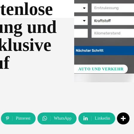
tenlose
ung und
klusive
uf
AUTO UND VERKEHR
Pinterest
WhatsApp
Linkedin