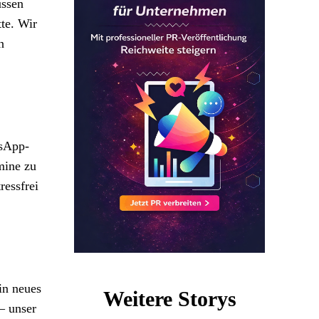
üssen
te. Wir
n
tsApp-
mine zu
ressfrei
in neues
Weitere Storys
– unser