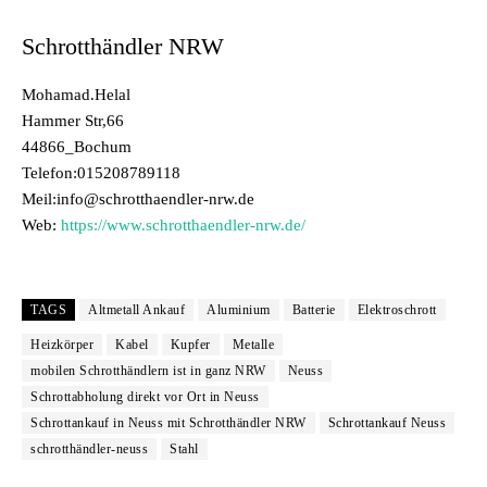
Schrotthändler NRW
Mohamad.Helal
Hammer Str,66
44866_Bochum
Telefon:015208789118
Meil:info@schrotthaendler-nrw.de
Web:
https://www.schrotthaendler-nrw.de/
TAGS
Altmetall Ankauf
Aluminium
Batterie
Elektroschrott
Heizkörper
Kabel
Kupfer
Metalle
mobilen Schrotthändlern ist in ganz NRW
Neuss
Schrottabholung direkt vor Ort in Neuss
Schrottankauf in Neuss mit Schrotthändler NRW
Schrottankauf Neuss
schrotthändler-neuss
Stahl