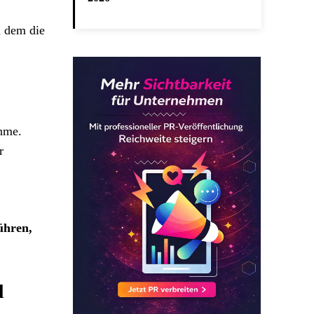
i dem die
hme.
r
ühren,
l