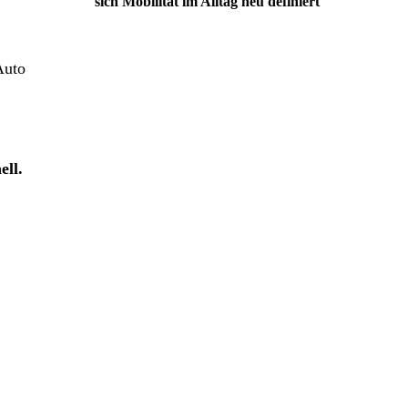
sich Mobilität im Alltag neu definiert
 Auto
ell.