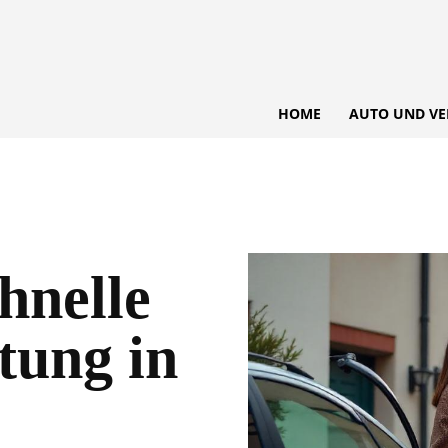
HOME
AUTO UND VE
hnelle
tung in