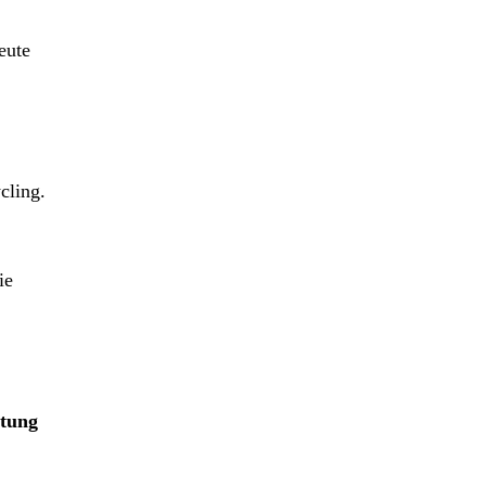
eute
cling.
ie
ttung