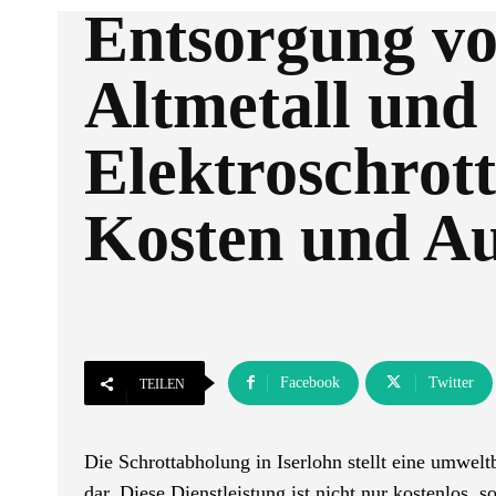
Entsorgung v
Altmetall und
Elektroschrot
Kosten und A
Facebook
Twitter
TEILEN
Die Schrottabholung in Iserlohn stellt eine umwel
dar. Diese Dienstleistung ist nicht nur kostenlos, 