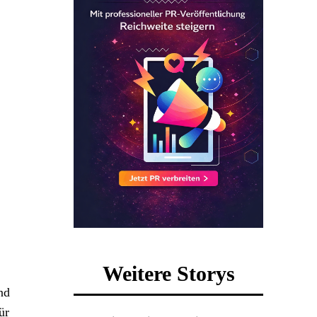
Weitere Storys
nd
ür