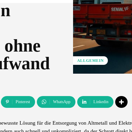
on
t ohne
ufwand
ALLGEMEIN
Pinterest
WhatsApp
Linkedin
tbewusste Lösung für die Entsorgung von Altmetall und Elektr
sondern auch schnell und unkompliziert, da der Schrott direkt 