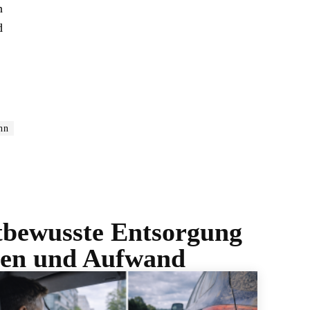
n
d
hn
tbewusste Entsorgung
sten und Aufwand