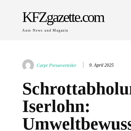
KFZgazette.com
Auto News und Magazin
9. April 2025
Carpr Presseverteiler
Schrottabholu
Iserlohn:
Umweltbewuss