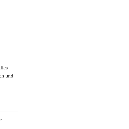
lles –
ich und
,