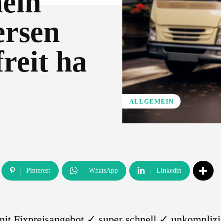
ein
ersen
freit ha
ALLGEMEIN
Pinterest
WhatsApp
Linkedin
 mit Fixpreisangebot ✓ super schnell ✓ unkomplizi