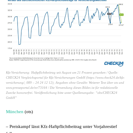
Kfz-Versicherung: Haftpflichtbeitrag seit August um 21 Prozent gesunken / Quelle:
CHECK24 Vergleichsportal für Kfz-Versicherungen GmbH (https://www.check24.de/kfz-
versicherung/; 089 – 24 24 12 12); Angaben ohne Gewähr. Weiterer Text über ots und
www.presseportal.de/nr/73164 / Die Verwendung dieses Bildes ist für redaktionelle
Zwecke honorarfrei. Veröffentlichung bitte unter Quellenangabe: “obs/CHECK24
GmbH”
München
(ots)
– Preiskampf lässt Kfz-Haftpflichtbeitrag unter Vorjahrestief