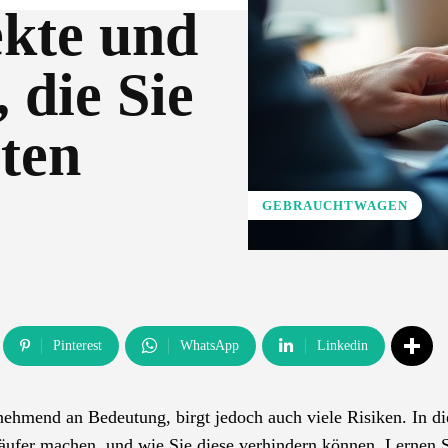
ekte und
 die Sie
lten
GEBRAUCHTWAGEN
Pinterest
WhatsApp
Linkedin
hmend an Bedeutung, birgt jedoch auch viele Risiken. In d
 Käufer machen, und wie Sie diese verhindern können. Lernen S