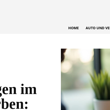
HOME
AUTO UND VE
en im
rben: