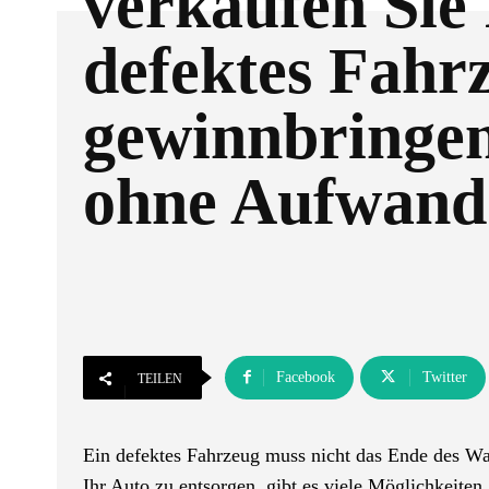
verkaufen Sie 
defektes Fahr
gewinnbringe
ohne Aufwand
Facebook
Twitter
TEILEN
Ein defektes Fahrzeug muss nicht das Ende des Wag
Ihr Auto zu entsorgen, gibt es viele Möglichkeiten,