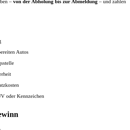
aben –
von der Abholung bis zur Abmeldung
– und zahlen
g
bereiten Autos
sstelle
erheit
tzkosten
TÜV oder Kennzeichen
ewinn
: