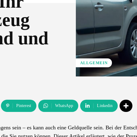
Ihr
zeug
nd und
ALLGEMEIN
Pinterest
WhatsApp
Linkedin
ens sein – es kann auch eine Geldquelle sein. Bei der Entsc
 die Sie nutzen können. Dieser Artikel erläutert, wie der Proz