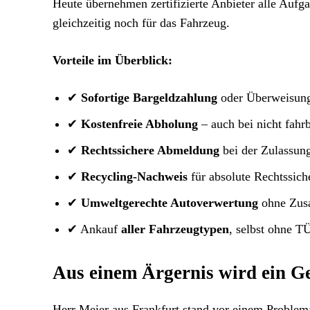
Heute übernehmen zertifizierte Anbieter alle Aufg
gleichzeitig noch für das Fahrzeug.
Vorteile im Überblick:
✔
Sofortige Bargeldzahlung
oder Überweisun
✔
Kostenfreie Abholung
– auch bei nicht fahr
✔
Rechtssichere Abmeldung
bei der Zulassung
✔
Recycling-Nachweis
für absolute Rechtssich
✔
Umweltgerechte Autoverwertung
ohne Zusa
✔ Ankauf
aller Fahrzeugtypen
, selbst ohne 
Aus einem Ärgernis wird ein G
Herr Meier aus Frankfurt stand vor einem Problem