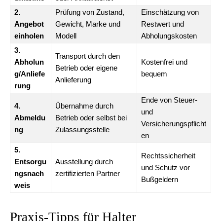
2.
Prüfung von Zustand,
Einschätzung von
Angebot
Gewicht, Marke und
Restwert und
einholen
Modell
Abholungskosten
3.
Transport durch den
Abholun
Kostenfrei und
Betrieb oder eigene
g/Anliefe
bequem
Anlieferung
rung
Ende von Steuer-
4.
Übernahme durch
und
Abmeldu
Betrieb oder selbst bei
Versicherungspflicht
ng
Zulassungsstelle
en
5.
Rechtssicherheit
Entsorgu
Ausstellung durch
und Schutz vor
ngsnach
zertifizierten Partner
Bußgeldern
weis
Praxis-Tipps für Halter