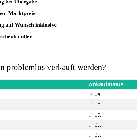
ng bei Übergabe
lem Marktpreis
ag auf Wunsch inklusive
ischenhändler
n problemlos verkauft werden?
Ankaufstatus
✅ Ja
✅ Ja
✅ Ja
✅ Ja
✅ Ja