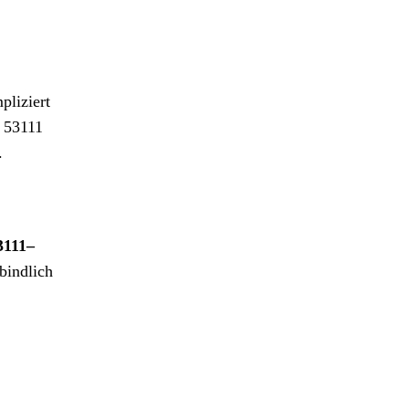
pliziert
 53111
.
3111–
bindlich