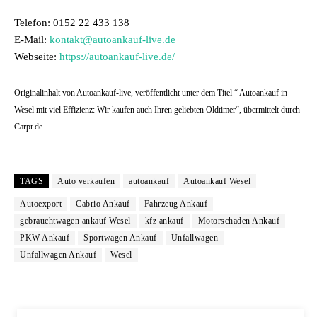
Telefon: 0152 22 433 138
E-Mail:
kontakt@autoankauf-live.de
Webseite:
https://autoankauf-live.de/
Originalinhalt von Autoankauf-live, veröffentlicht unter dem Titel “ Autoankauf in
Wesel mit viel Effizienz: Wir kaufen auch Ihren geliebten Oldtimer“, übermittelt durch
Carpr.de
TAGS
Auto verkaufen
autoankauf
Autoankauf Wesel
Autoexport
Cabrio Ankauf
Fahrzeug Ankauf
gebrauchtwagen ankauf Wesel
kfz ankauf
Motorschaden Ankauf
PKW Ankauf
Sportwagen Ankauf
Unfallwagen
Unfallwagen Ankauf
Wesel