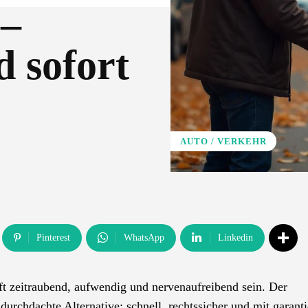
–
d sofort
AUTO / VERKEHR
Pinterest
WhatsApp
Linkedin
ft zeitraubend, aufwendig und nervenaufreibend sein. Der
 durchdachte Alternative: schnell, rechtssicher und mit garanti