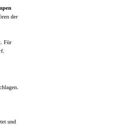
mpen
ören der
t. Für
f.
chlagen.
tet und