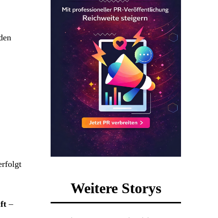
äden
rfolgt
Weitere Storys
ft
–