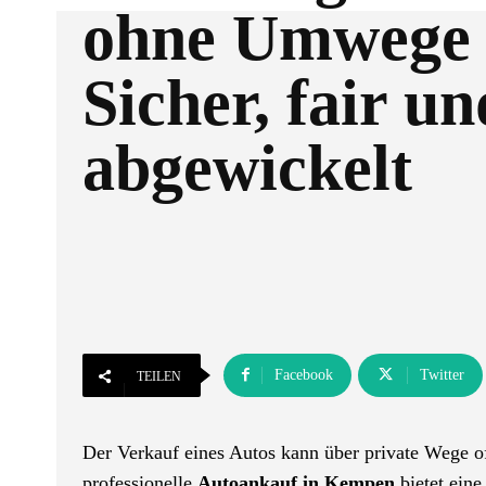
ohne Umwege 
Sicher, fair un
abgewickelt
Facebook
Twitter
TEILEN
Der Verkauf eines Autos kann über private Wege o
professionelle
Autoankauf in Kempen
bietet eine