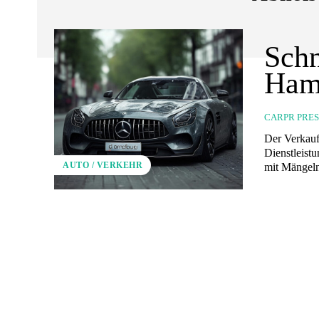
Schn
Hamb
CARPR PRE
Der Verkauf
Dienstleist
AUTO / VERKEHR
mit Mängeln.