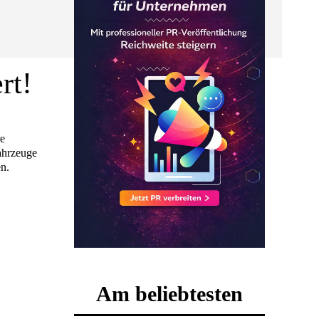
rt!
re
Fahrzeuge
en.
Am beliebtesten