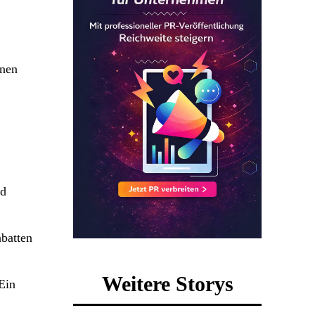
onen
nd
abatten
Weitere Storys
Ein