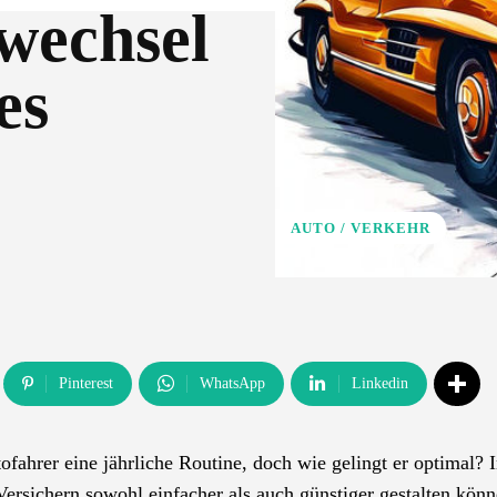
wechsel
es
AUTO / VERKEHR
Pinterest
WhatsApp
Linkedin
ofahrer eine jährliche Routine, doch wie gelingt er optimal? 
Versichern sowohl einfacher als auch günstiger gestalten könn