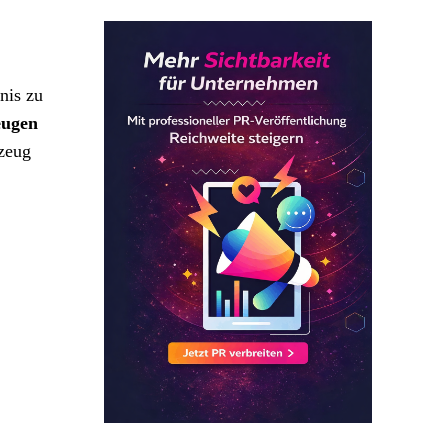
nis zu
eugen
rzeug