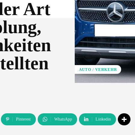
ler Art
olung,
keiten
tellten
AUTO / VERKEHR
Pinterest
WhatsApp
Linkedin