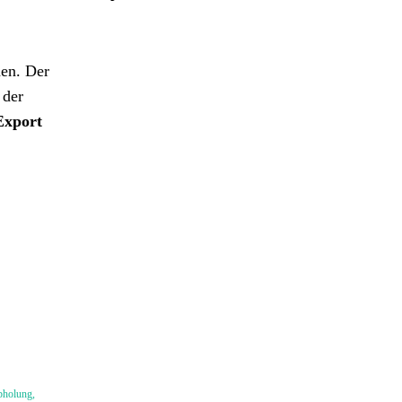
den. Der
 der
Export
Abholung,