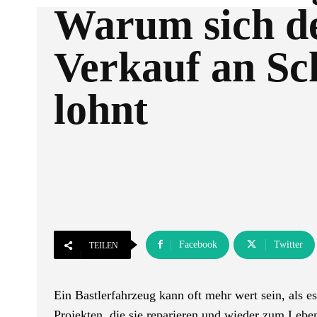
Warum sich d
Verkauf an Sc
lohnt
Facebook
Twitter
TEILEN
Ein Bastlerfahrzeug kann oft mehr wert sein, als e
Projekten, die sie reparieren und wieder zum Lebe