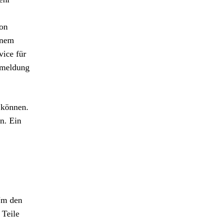
von
inem
vice für
bmeldung
 können.
n. Ein
Um den
 Teile