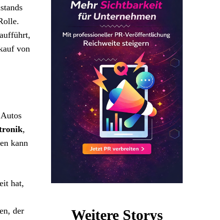
ustands
Rolle.
aufführt,
nkauf von
 Autos
tronik
,
ken kann
it hat,
en, der
Weitere Storys