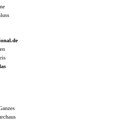
ine
luss
onal.de
ten
eis
das
 Ganzes
urchaus