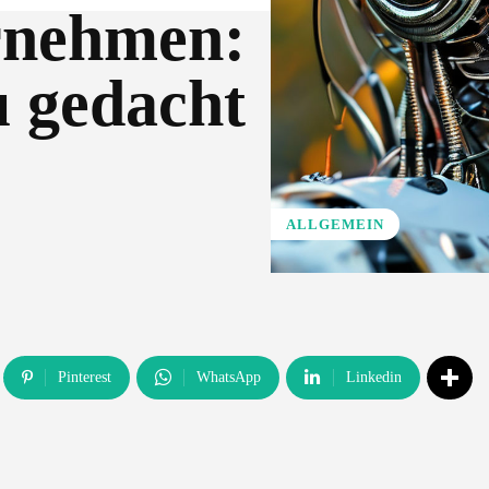
rnehmen:
 gedacht
ALLGEMEIN
Pinterest
WhatsApp
Linkedin