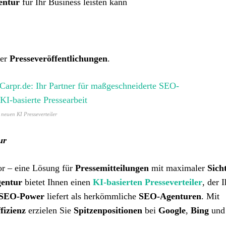
entur
für Ihr Business leisten kann
rer
Presseveröffentlichungen
.
 neuen KI Presseverteiler
ur
r – eine Lösung für
Pressemitteilungen
mit maximaler
Sich
gentur
bietet Ihnen einen
KI-basierten Presseverteiler
, der I
e SEO-Power
liefert als herkömmliche
SEO-Agenturen
. Mit
fizienz
erzielen Sie
Spitzenpositionen
bei
Google
,
Bing
un