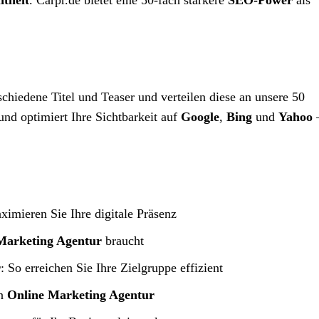
theit
. Carpr.de bietet eine 50-fach stärkere
SEO-Power
als
schiedene Titel und Teaser und verteilen diese an unsere 50
und optimiert Ihre Sichtbarkeit auf
Google
,
Bing
und
Yahoo
–
ximieren Sie Ihre digitale Präsenz
Marketing Agentur
braucht
r
: So erreichen Sie Ihre Zielgruppe effizient
en
Online Marketing Agentur