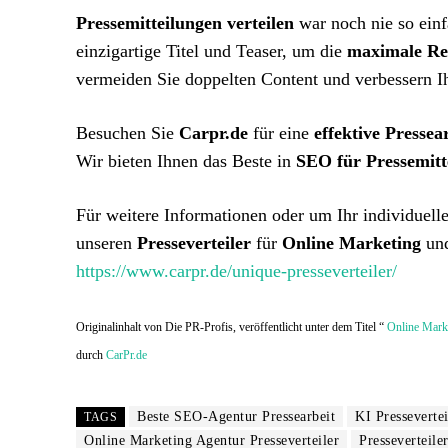
Pressemitteilungen verteilen
war noch nie so ein
einzigartige Titel und Teaser, um die
maximale Re
vermeiden Sie doppelten Content und verbessern I
Besuchen Sie
Carpr.de
für eine
effektive Pressea
Wir bieten Ihnen das Beste in
SEO für Pressemitt
Für weitere Informationen oder um Ihr individuell
unseren
Presseverteiler
für
Online Marketing
und
https://www.carpr.de/unique-presseverteiler/
Originalinhalt von Die PR-Profis, veröffentlicht unter dem Titel “
Online Marke
durch
CarPr.de
Beste SEO-Agentur Pressearbeit
KI Pressevertei
TAGS
Online Marketing Agentur Presseverteiler
Presseverteile