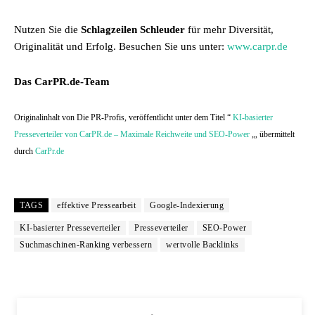
Nutzen Sie die
Schlagzeilen Schleuder
für mehr Diversität,
Originalität und Erfolg. Besuchen Sie uns unter:
www.carpr.de
Das CarPR.de-Team
Originalinhalt von Die PR-Profis, veröffentlicht unter dem Titel “
KI-basierter
Presseverteiler von CarPR.de – Maximale Reichweite und SEO-Power
„, übermittelt
durch
CarPr.de
TAGS
effektive Pressearbeit
Google-Indexierung
KI-basierter Presseverteiler
Presseverteiler
SEO-Power
Suchmaschinen-Ranking verbessern
wertvolle Backlinks