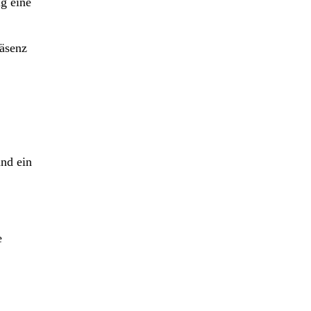
ig eine
räsenz
und ein
e