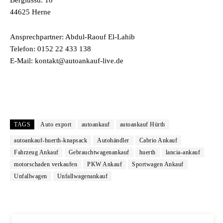
Bergiusstr. 18
44625 Herne
Ansprechpartner: Abdul-Raouf El-Lahib
Telefon: 0152 22 433 138
E-Mail: kontakt@autoankauf-live.de
TAGS
Auto export
autoankauf
autoankauf Hürth
autoankauf-huerth-knapsack
Autohändler
Cabrio Ankauf
Fahrzeug Ankauf
Gebrauchtwagenankauf
huerth
lancia-ankauf
motorschaden verkaufen
PKW Ankauf
Sportwagen Ankauf
Unfallwagen
Unfallwagenankauf