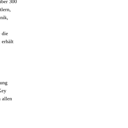
über 300
tlern,
nik,
 die
 erhält
zung
Key
 allen