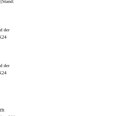
[Stand:
d der
CK24
d der
CK24
fft