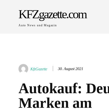
KFZgazette.com
Auto News und Magazin
30. August 2021
KfzGazette
Autokauf: Deu
Marken am