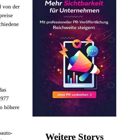
d von der
preise
schiedene
das
.977
o höhere
oauto-
Weitere Storys