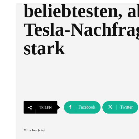
beliebtesten, 
Tesla-Nachfrag
stark
Facebook
Twitter
TEILEN
München (ots)