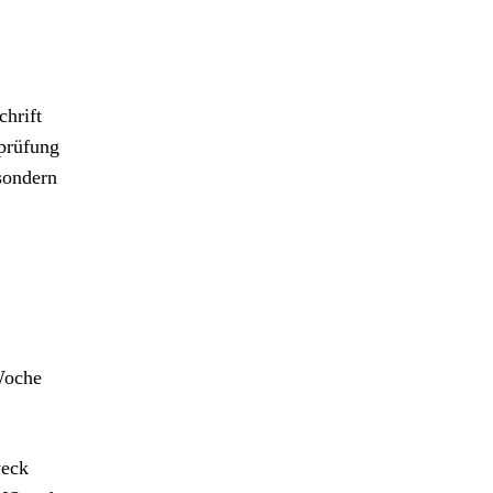
hrift
sprüfung
sondern
Woche
weck