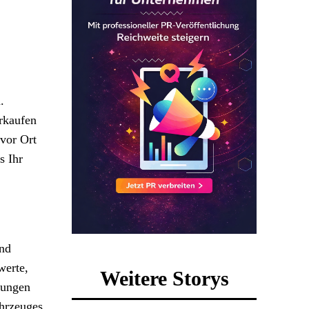
.
rkaufen
 vor Ort
s Ihr
und
werte,
Weitere Storys
hungen
ahrzeuges