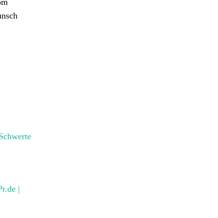
vom
unsch
Schwerte
r.de |