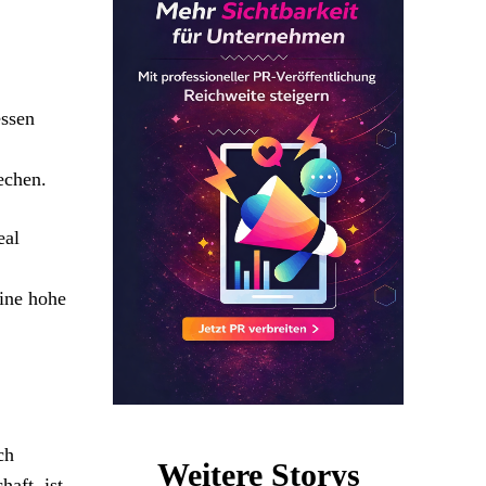
essen
echen.
eal
ine hohe
ch
Weitere Storys
aft, ist