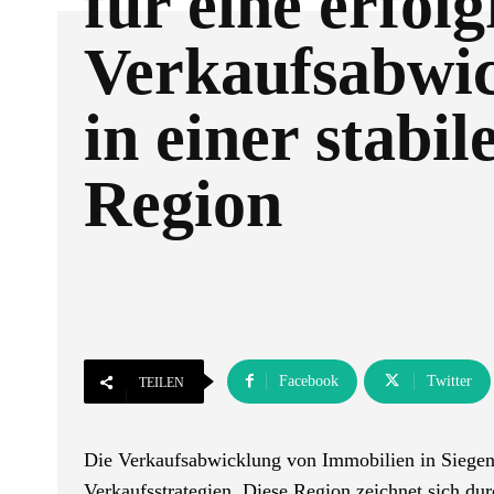
für eine erfol
Verkaufsabwi
in einer stabil
Region
Facebook
Twitter
TEILEN
Die Verkaufsabwicklung von Immobilien in Siegen 
Verkaufsstrategien. Diese Region zeichnet sich du