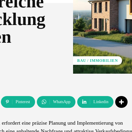
greiche
cklung
en
BAU / IMMOBILIEN
Pinterest
WhatsApp
Linkedin
erfordert eine präzise Planung und Implementierung von
rch eine anhaltende Nachfrage und attraktive Verkaufsbeding