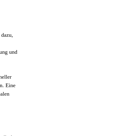
 dazu,
tung und
neller
n. Eine
ealen