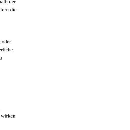
halb der
fern die
g oder
rliche
u
d
n wirken