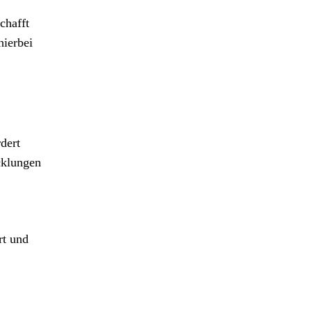
chafft
hierbei
dert
cklungen
rt und