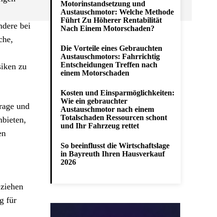
Motorinstandsetzung und
Austauschmotor: Welche Methode
Führt Zu Höherer Rentabilität
ndere bei
Nach Einem Motorschaden?
che,
Die Vorteile eines Gebrauchten
Austauschmotors: Fahrrichtig
Entscheidungen Treffen nach
siken zu
einem Motorschaden
Kosten und Einsparmöglichkeiten:
Wie ein gebrauchter
frage und
Austauschmotor nach einem
Totalschaden Ressourcen schont
nbieten,
und Ihr Fahrzeug rettet
en
So beeinflusst die Wirtschaftslage
in Bayreuth Ihren Hausverkauf
2026
 ziehen
g für