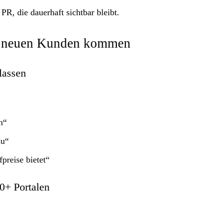
R, die dauerhaft sichtbar bleibt.
u neuen Kunden kommen
 lassen
n“
au“
preise bietet“
0+ Portalen