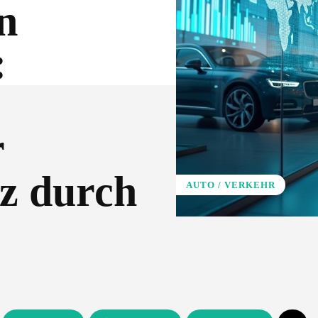
n
:
r
z durch
AUTO / VERKEHR