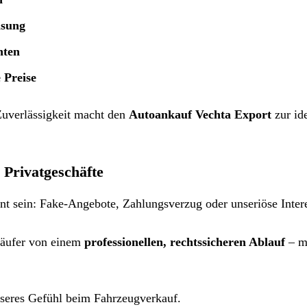
isung
nten
 Preise
Zuverlässigkeit macht den
Autoankauf Vechta Export
zur id
 Privatgeschäfte
ant sein: Fake-Angebote, Zahlungsverzug oder unseriöse Inter
käufer von einem
professionellen, rechtssicheren Ablauf
– m
.
besseres Gefühl beim Fahrzeugverkauf.