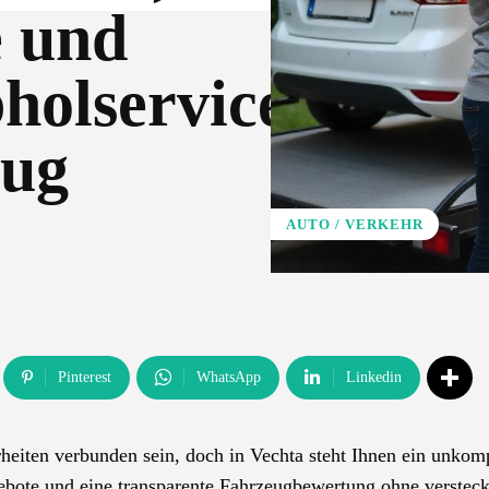
e und
holservice
eug
AUTO / VERKEHR
Pinterest
WhatsApp
Linkedin
eiten verbunden sein, doch in Vechta steht Ihnen ein unkomp
gebote und eine transparente Fahrzeugbewertung ohne versteck