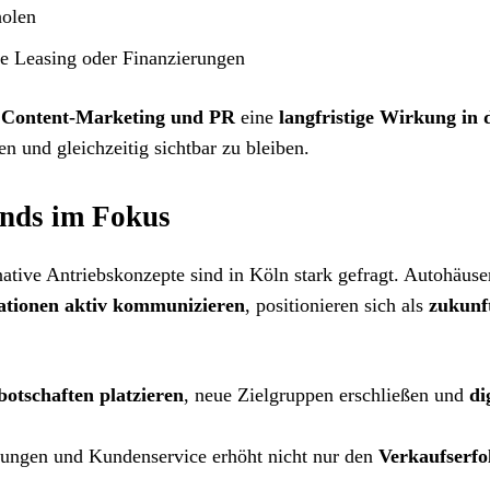
holen
ie Leasing oder Finanzierungen
t
Content-Marketing und PR
eine
langfristige Wirkung in 
en und gleichzeitig sichtbar zu bleiben.
ends im Fokus
native Antriebskonzepte sind in Köln stark gefragt. Autohäuser
ationen aktiv kommunizieren
, positionieren sich als
zukunf
otschaften platzieren
, neue Zielgruppen erschließen und
di
ösungen und Kundenservice erhöht nicht nur den
Verkaufserfo