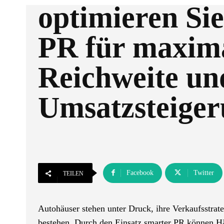
optimieren Sie
PR für maxim
Reichweite un
Umsatzsteige
Facebook
Twitter
TEILEN
Autohäuser stehen unter Druck, ihre Verkaufsstrat
bestehen. Durch den Einsatz smarter PR können Hä