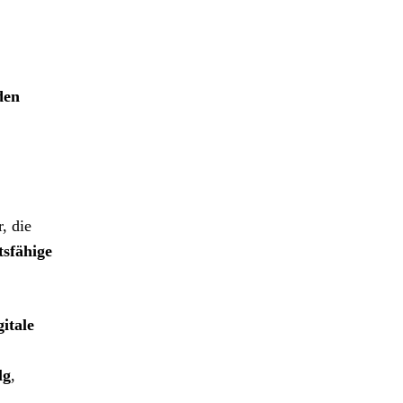
den
, die
tsfähige
gitale
lg
,