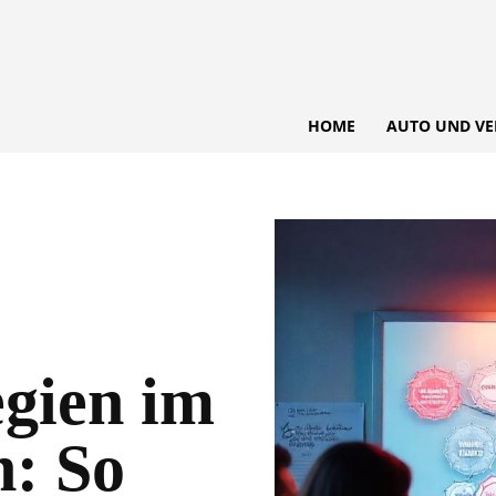
HOME
AUTO UND VE
egien im
: So