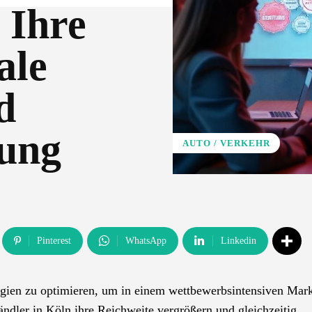
 Ihre
ale
d
rung
AUTO / VERKEHR
Pinterest
WhatsApp
Linkedin
egien zu optimieren, um in einem wettbewerbsintensiven Mark
ndler in Köln ihre Reichweite vergrößern und gleichzeitig