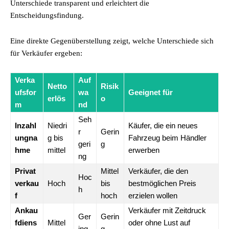
Unterschiede transparent und erleichtert die
Entscheidungsfindung.
Eine direkte Gegenüberstellung zeigt, welche Unterschiede sich
für Verkäufer ergeben:
Verka
Auf
Netto
Risik
ufsfor
wa
Geeignet für
erlös
o
m
nd
Seh
Inzahl
Niedri
Käufer, die ein neues
r
Gerin
ungna
g bis
Fahrzeug beim Händler
geri
g
hme
mittel
erwerben
ng
Privat
Mittel
Verkäufer, die den
Hoc
verkau
Hoch
bis
bestmöglichen Preis
h
f
hoch
erzielen wollen
Ankau
Verkäufer mit Zeitdruck
Ger
Gerin
fdiens
Mittel
oder ohne Lust auf
ing
g