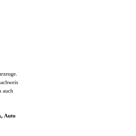
hrzeuge.
nachweis
n auch
k, Auto