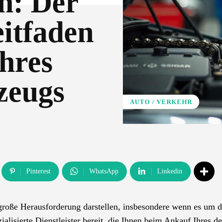
n: Der
itfaden
hres
zeugs
AUTO / VERKEHR
Pinterest
WhatsApp
Linkedin
große Herausforderung darstellen, insbesondere wenn es um 
alisierte Dienstleister bereit, die Ihnen beim Ankauf Ihres d