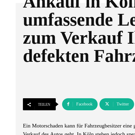
Ankauf in Köl
umfassende Le
zum Verkauf I
defekten Fahr
Facebook
Twitter
TEILEN
Ein Motorschaden kann für Fahrzeugbesitzer eine 
Verkauf des Autos geht. In Köln stehen jedoch spezi