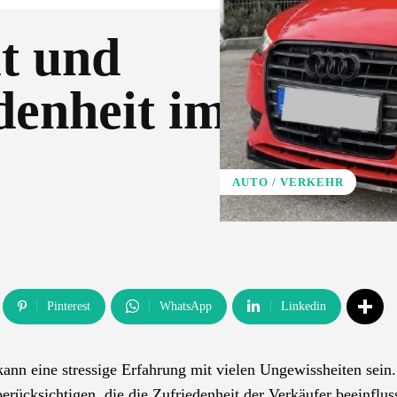
it und
enheit im
AUTO / VERKEHR
Pinterest
WhatsApp
Linkedin
ann eine stressige Erfahrung mit vielen Ungewissheiten sein
berücksichtigen, die die Zufriedenheit der Verkäufer beeinflus