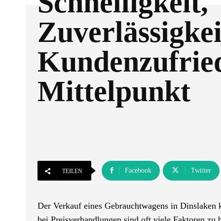
Schnelligkeit,
Zuverlässigke
Kundenzufried
Mittelpunkt
Facebook
Twitter
TEILEN
Der Verkauf eines Gebrauchtwagens in Dinslaken k
bei Preisverhandlungen sind oft viele Faktoren zu 