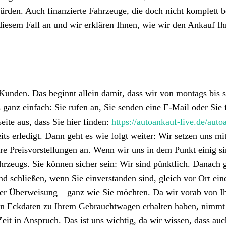
rden. Auch finanzierte Fahrzeuge, die doch nicht komplett b
n diesem Fall an und wir erklären Ihnen, wie wir den Ankauf Ih
e Kunden. Das beginnt allein damit, dass wir von montags bis 
ns ganz einfach: Sie rufen an, Sie senden eine E-Mail oder Sie 
ite aus, dass Sie hier finden:
https://autoankauf-live.de/auto
eits erledigt. Dann geht es wie folgt weiter: Wir setzen uns mi
hre Preisvorstellungen an. Wenn wir uns in dem Punkt einig si
ahrzeugs. Sie können sicher sein: Wir sind pünktlich. Danach 
d schließen, wenn Sie einverstanden sind, gleich vor Ort ein
 per Überweisung – ganz wie Sie möchten. Da wir vorab von I
ten Eckdaten zu Ihrem Gebrauchtwagen erhalten haben, nimmt
eit in Anspruch. Das ist uns wichtig, da wir wissen, dass auc