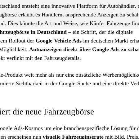
schland entsteht eine innovative Plattform für Autohändler, d
gbörse erlaubt es Händlern, ansprechende Anzeigen zu schalt
nd. Dies könnte die Art und Weise, wie Käufer Fahrzeuge fin
ahrzeugbörse in Deutschland
– ein Schritt, der die digitale
dem Rollout der
Google Vehicle Ads
im deutschen Markt erha
 Möglichkeit,
Autoanzeigen direkt über Google Ads zu scha
kt verlinkt mit den Fahrzeugdetails.
le-Produkt weit mehr als nur eine zusätzliche Werbemöglichke
imierte Sichtbarkeit in der Google-Suche und eine direkte Ve
iert die neue Fahrzeugbörse
Google Ads-Kosmos um eine branchenspezifische Lösung für 
igen erscheinen nun
visuelle Fahrzeuginserate
mit Bild, Preis