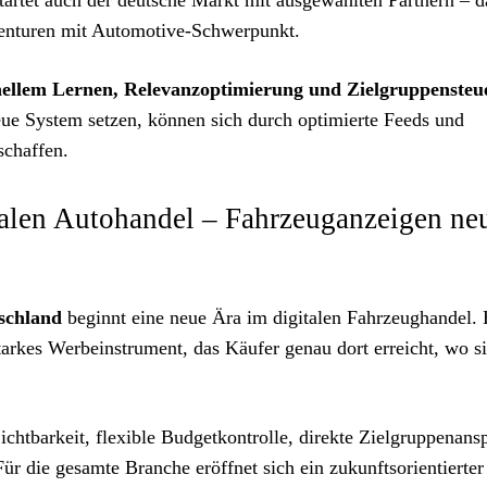
artet auch der deutsche Markt mit ausgewählten Partnern – d
genturen mit Automotive-Schwerpunkt.
ellem Lernen, Relevanzoptimierung und Zielgruppensteu
 neue System setzen, können sich durch optimierte Feeds und
schaffen.
italen Autohandel – Fahrzeuganzeigen ne
schland
beginnt eine neue Ära im digitalen Fahrzeughandel.
starkes Werbeinstrument, das Käufer genau dort erreicht, wo s
chtbarkeit, flexible Budgetkontrolle, direkte Zielgruppenans
r die gesamte Branche eröffnet sich ein zukunftsorientierter