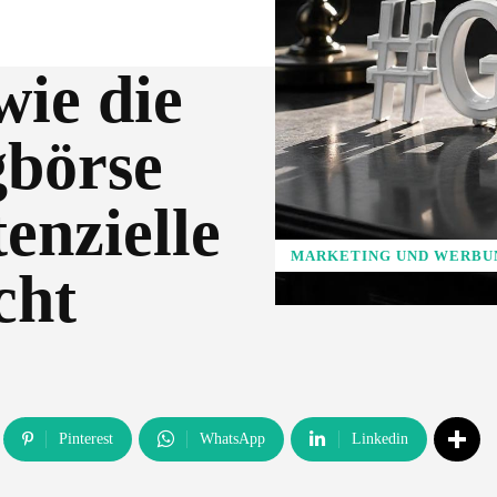
wie die
gbörse
tenzielle
MARKETING UND WERBU
cht
Pinterest
WhatsApp
Linkedin