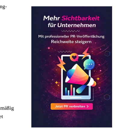
ing-
lmäßig
et