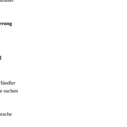
arunter
erung
u
 Händler
ie suchen
prache