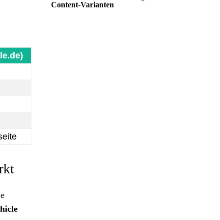
Content-Varianten
le.de)
seite
rkt
ne
hicle