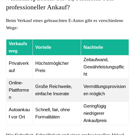
professioneller Ankauf?
Beim Verkauf eines gebrauchten E-Autos gibt es verschiedene
Wege:
Verkaufs
Vorteile
Nachteile
weg
Zeitaufwand,
Privatverk
Höchstmöglicher
Gewährleistungspflic
auf
Preis
ht
Online-
Große Reichweite,
Vermittlungsprovision
Plattforme
einfache Inserate
en möglich
n
Geringfügig
Autoankau
Schnell, fair, ohne
niedrigerer
f vor Ort
Formalitäten
Ankaufpreis