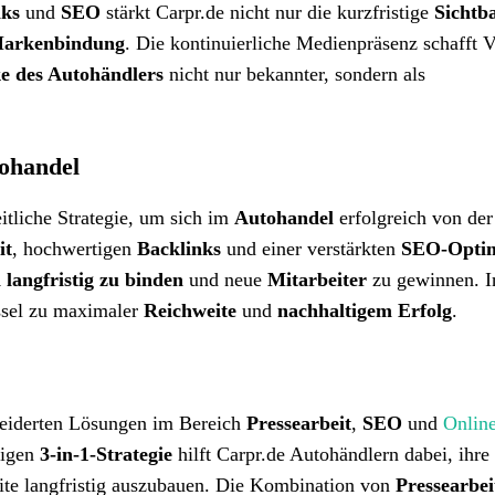
nks
und
SEO
stärkt Carpr.de nicht nur die kurzfristige
Sichtb
arkenbindung
. Die kontinuierliche Medienpräsenz schafft V
e des Autohändlers
nicht nur bekannter, sondern als
tohandel
itliche Strategie, um sich im
Autohandel
erfolgreich von der
it
, hochwertigen
Backlinks
und einer verstärkten
SEO-Opti
langfristig zu binden
und neue
Mitarbeiter
zu gewinnen. I
üssel zu maximaler
Reichweite
und
nachhaltigem Erfolg
.
neiderten Lösungen im Bereich
Pressearbeit
,
SEO
und
Onlin
tigen
3-in-1-Strategie
hilft Carpr.de Autohändlern dabei, ihre
ite langfristig auszubauen. Die Kombination von
Pressearbei