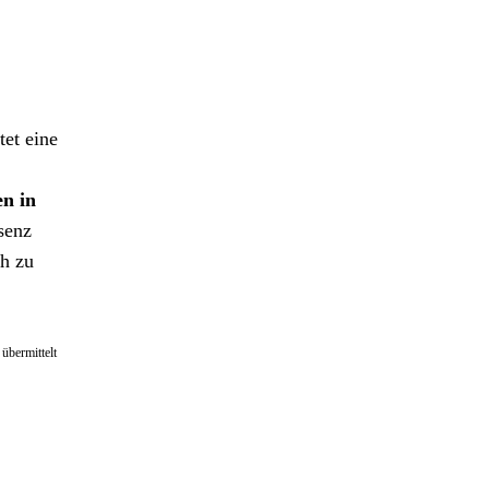
tet eine
en in
senz
ch zu
 übermittelt