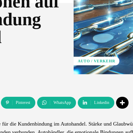
nen auf
ndung
l
AUTO / VERKEHR
Pinterest
WhatsApp
Linkedin
e für die Kundenbindung im Autohandel. Stärke und Glaubwü
unden verbunden. Autohändler, die emotionale Bindungen auf