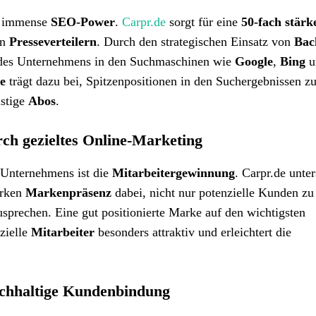
e immense
SEO-Power
.
Carpr.de
sorgt für eine
50-fach stärk
en
Presseverteilern
. Durch den strategischen Einsatz von
Bac
es Unternehmens in den Suchmaschinen wie
Google
,
Bing
u
e
trägt dazu bei, Spitzenpositionen in den Suchergebnissen zu
istige
Abos
.
ch gezieltes Online-Marketing
s Unternehmens ist die
Mitarbeitergewinnung
. Carpr.de unter
arken
Markenpräsenz
dabei, nicht nur potenzielle Kunden zu
sprechen. Eine gut positionierte Marke auf den wichtigsten
zielle
Mitarbeiter
besonders attraktiv und erleichtert die
achhaltige Kundenbindung