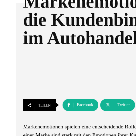
Markenemotio
die Kundenbi
im Autohande
Facebook
Twitter
TEILEN
Markenemotionen spielen eine entscheidende Roll
einer Marke sind stark mit den Emotionen ihrer K