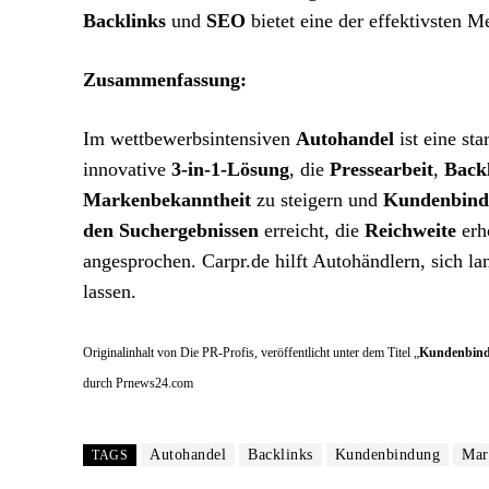
Backlinks
und
SEO
bietet eine der effektivsten 
Zusammenfassung:
Im wettbewerbsintensiven
Autohandel
ist eine st
innovative
3-in-1-Lösung
, die
Pressearbeit
,
Back
Markenbekanntheit
zu steigern und
Kundenbind
den Suchergebnissen
erreicht, die
Reichweite
erh
angesprochen. Carpr.de hilft Autohändlern, sich la
lassen.
Originalinhalt von Die PR-Profis, veröffentlicht unter dem Titel „
Kundenbindu
durch Prnews24.com
Autohandel
Backlinks
Kundenbindung
Mar
TAGS