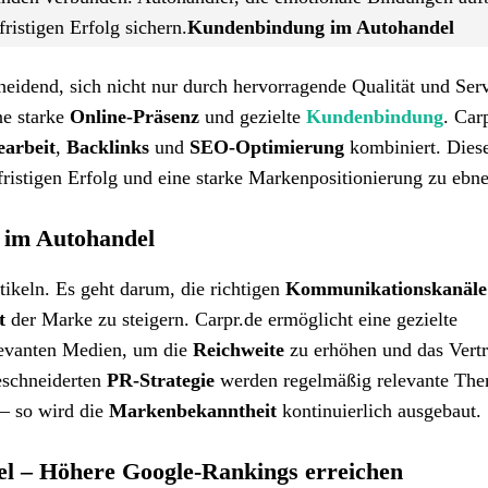
istigen Erfolg sichern.
Kundenbindung im Autohandel
cheidend, sich nicht nur durch hervorragende Qualität und Ser
ne starke
Online-Präsenz
und gezielte
Kundenbindung
. Car
earbeit
,
Backlinks
und
SEO-Optimierung
kombiniert. Dies
gfristigen Erfolg und eine starke Markenpositionierung zu ebn
t im Autohandel
tikeln. Es geht darum, die richtigen
Kommunikationskanäle
t
der Marke zu steigern. Carpr.de ermöglicht eine gezielte
levanten Medien, um die
Reichweite
zu erhöhen und das Vert
eschneiderten
PR-Strategie
werden regelmäßig relevante Th
– so wird die
Markenbekanntheit
kontinuierlich ausgebaut.
l – Höhere Google-Rankings erreichen