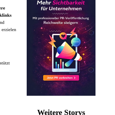
ere
klinks
nd
 erzielen
stützt
Weitere Storys