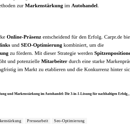
Methoden zur
Markenstärkung
im
Autohandel
.
arke
Online-Präsenz
entscheidend für den Erfolg. Carpr.de bie
links
und
SEO-Optimierung
kombiniert, um die
ung
zu fördern. Mit dieser Strategie werden
Spitzenposition
öht und potenzielle
Mitarbeiter
durch eine starke Markenprä
ngfristig im Markt zu etablieren und die Konkurrenz hinter si
ng und Markenstärkung im Autohandel: Die 3-in-1-Lösung für nachhaltigen Erfolg
„,
kenstärkung
Pressearbeit
Seo-Optimierung