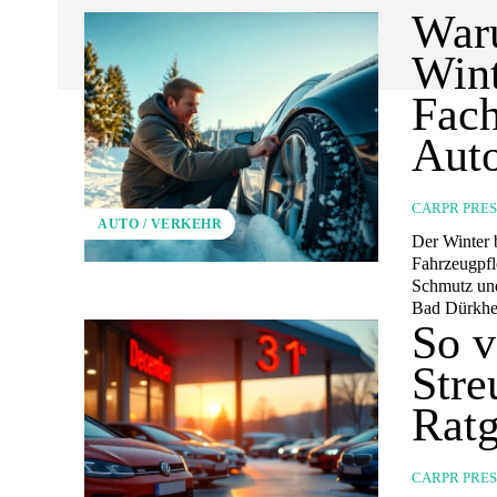
Waru
Wint
Fach
Aut
CARPR PRE
AUTO / VERKEHR
Der Winter b
Fahrzeugpfl
Schmutz und
Bad Dürkhei
So v
Stre
Ratg
CARPR PRE