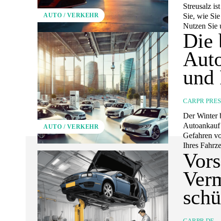
Streusalz is
Sie, wie Si
AUTO / VERKEHR
Nutzen Sie 
Die 
Auto
und 
CARPR PRE
Der Winter 
Autoankauf 
AUTO / VERKEHR
Gefahren vo
Ihres Fahrz
Vor
Verm
schü
CARPR.DE