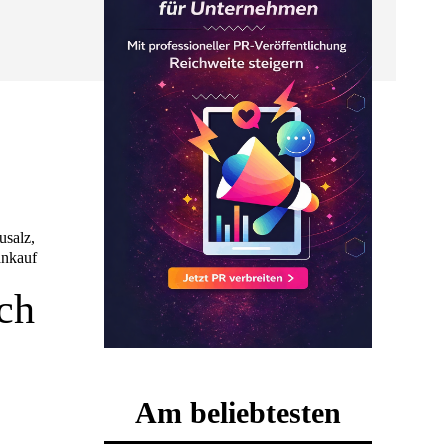
usalz,
ankauf
ch
Am beliebtesten